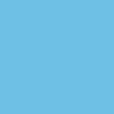
Meilleurs sites de
paris sportifs au
Sénégal