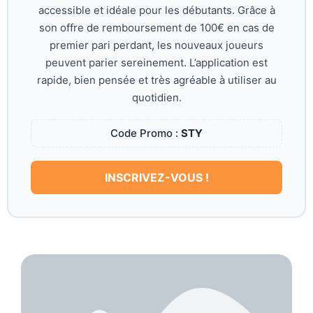
accessible et idéale pour les débutants. Grâce à
son offre de remboursement de 100€ en cas de
premier pari perdant, les nouveaux joueurs
peuvent parier sereinement. L’application est
rapide, bien pensée et très agréable à utiliser au
quotidien.
Code Promo :
STY
INSCRIVEZ-VOUS !