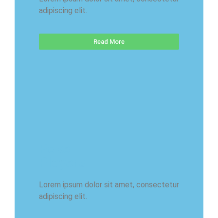
adipiscing elit.
Read More
Poker
Players
Lorem ipsum dolor sit amet, consectetur
adipiscing elit.