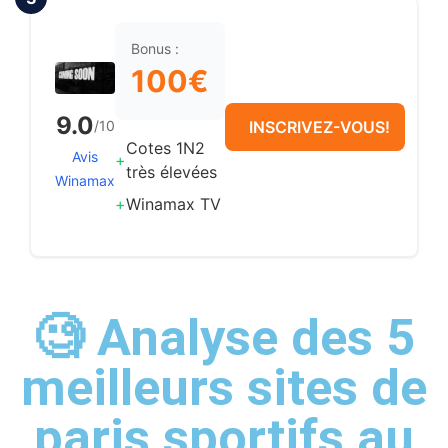
Bonus :
100€
9.0
INSCRIVEZ-VOUS!
/10
Cotes 1N2
Avis
+
très élevées
Winamax
+
Winamax TV
🧐 Analyse des 5
meilleurs sites de
paris sportifs au