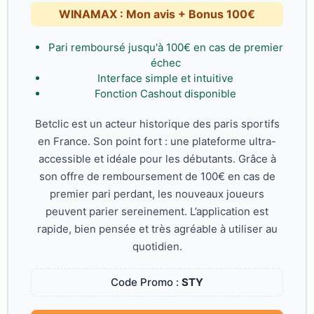
WINAMAX : Mon avis + Bonus 100€
Pari remboursé jusqu'à 100€ en cas de premier
échec
Interface simple et intuitive
Fonction Cashout disponible
Betclic est un acteur historique des paris sportifs
en France. Son point fort : une plateforme ultra-
accessible et idéale pour les débutants. Grâce à
son offre de remboursement de 100€ en cas de
premier pari perdant, les nouveaux joueurs
peuvent parier sereinement. L’application est
rapide, bien pensée et très agréable à utiliser au
quotidien.
Code Promo :
STY