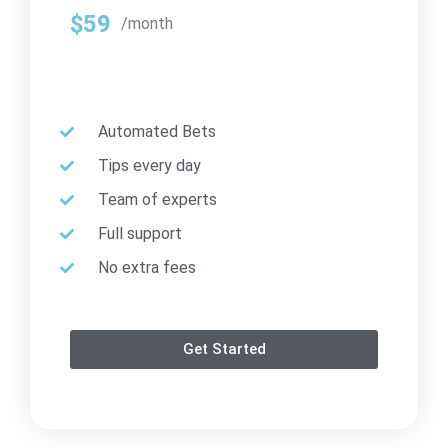
$59
/month
Automated Bets
Tips every day
Team of experts
Full support
No extra fees
Get Started