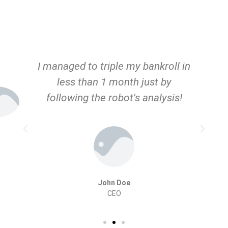
g
I managed to triple my bankroll in
less than 1 month just by
following the robot's analysis!
John Doe
CEO