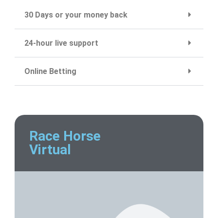
30 Days or your money back
24-hour live support
Online Betting
Race Horse
Virtual