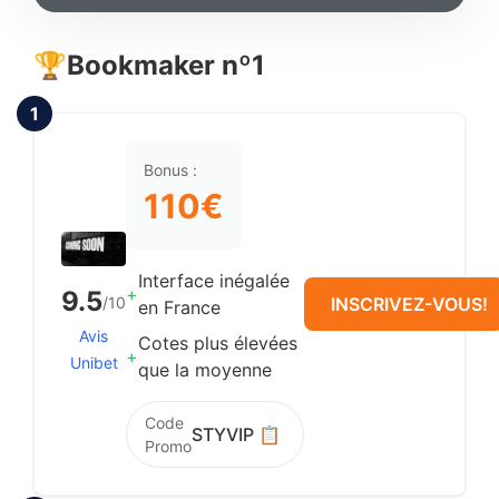
🏆
Bookmaker nº1
1
Bonus :
110€
Interface inégalée
+
9.5
/10
INSCRIVEZ-VOUS!
en France
Avis
Cotes plus élevées
+
Unibet
que la moyenne
Code
STYVIP
📋
Promo