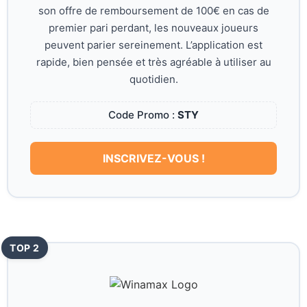
son offre de remboursement de 100€ en cas de
premier pari perdant, les nouveaux joueurs
peuvent parier sereinement. L’application est
rapide, bien pensée et très agréable à utiliser au
quotidien.
Code Promo :
STY
INSCRIVEZ-VOUS !
TOP 2